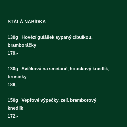
STÁLÁ NABÍDKA
130g Hovězí gulášek sypaný cibulkou,
bramboráčk
179,-
130g Svíčková na smetaně, houskový knedlík,
brusinky
189,-
150g Vepřové výpečky, zelí, bramborový
knedlík
172,-