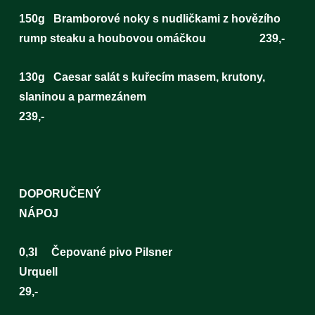
150g Bramborové noky s nudličkami z hovězího
rump steaku a houbovou omáčkou 239,-
130g Caesar salát s kuřecím masem, krutony,
slaninou a parmezánem
239,-
DOPORUČENÝ
NÁPO
0,3l Čepované pivo Pilsner
Urque
29,-