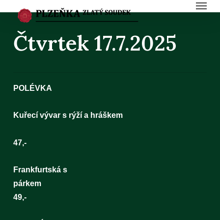
Menu
Skip
to
Čtvrtek 17.7.2025
main
content
POLÉVKA
Kuřecí vývar s rýží a hráškem
47,-
Frankfurtská s
párk
49,-