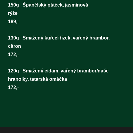
150g Španělský ptáček, jasmínová
rýž
189,-
130g Smažený kuřecí řízek, vařený brambor,
citron
172,-
120g Smažený eidam, vařený brambor/naše
hranolky, tatarská omáčka
172,-