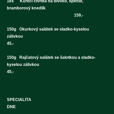
1ks Kuřecí čtvrtka na divoko, špenát,
bramborový knedlík
159,-
150g Okurkový salátek se sladko-kyselou
zálivkou
45,-
150g Rajčatový salátek se šalotkou a sladko-
kyselou zálivkou
45,-
SPECIALITA
DN