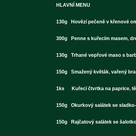
HLAVNÍ MENU
130g Hovězí pečeně v
300g Penne s kuřecím masem, d
130g Trhané vepřové
150g Smažený květák,
1ks Kuřecí čtvr
150g Okurkový salá
150g Rajčatový salátek