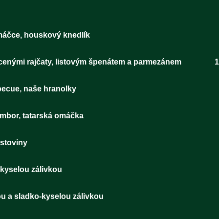
 křenové omáčce, houskový knedlík 1
rcenými rajčaty, listovým špenátem a parmezánem 15
 maso s barbecue, naše hranolky 
 vařený brambor, tatarská omáčka 1
tka na paprice, těstoviny 1
tek se sladko-kyselou zálivkou 
 se šalotkou a sladko-kyselou zálivkou 