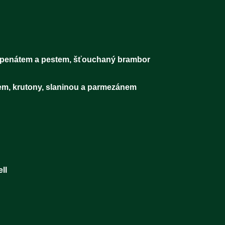
LITA DNE
stovým špenátem a pestem, šťouchaný brambor 
cím masem, krutony, slaninou a parmezánem 
ENÝ NÁPOJ
 pivo Pilsner Urquell 2