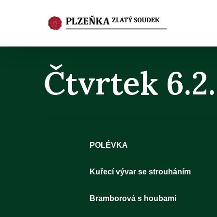
Skip
to
main
content
Čtvrtek 6.2
POLÉVKA
Kuřecí vývar se strouháním
Bramboro