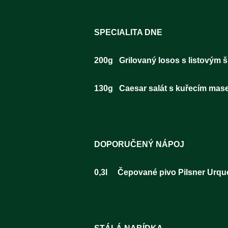
SPECIA
200g Grilovaný losos s li
130g Caesar salát s kuře
DOPORUČ
0,3l Čepované