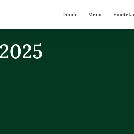
Domů
Menu
Vinotéka
.2025
vá s houbami 4