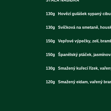
STÁLÁ NABÍDKA
130g Hovězí guláše
130g Svíčková na sm
150g Vepřové výpe
150g Španělský
130g Smažený kuřec
120g Smažený eidam, vaře