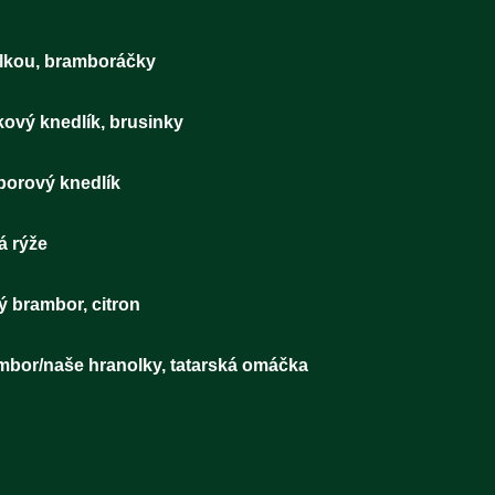
k sypaný cibulkou, bramboráčky 
etaně, houskový knedlík, brusinky 
čky, zelí, bramborový knedlík 1
 ptáček, jasmínová rýže 1
í řízek, vařený brambor, citron 1
ný brambor/naše hranolky, tatarská omáčka 1