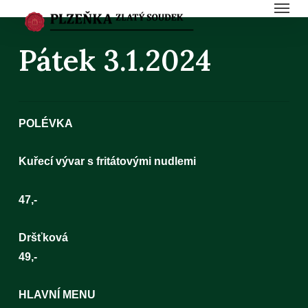
Menu
Skip
to
Pátek 3.1.2024
main
content
POLÉVKA
Kuřecí vývar s fritátovými nudlemi
47,-
Dršť
49,-
HLAVNÍ MENU