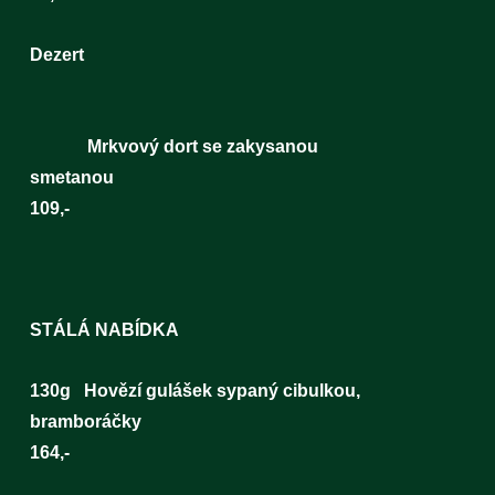
Dezert
Mrkvový dort se zakysanou
smetano
109,-
STÁLÁ NABÍDKA
130g Hovězí gulášek sypaný cibulkou,
bramboráčk
164,-