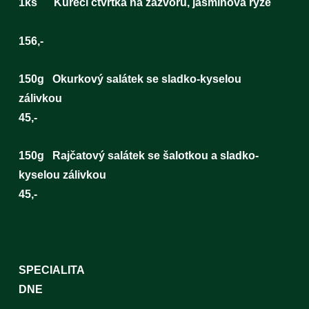
1ks Kuřecí čtvrtka na zázvoru, jasmínová rýže
156,-
150g Okurkový salátek se sladko-kyselou
zálivkou
45,-
150g Rajčatový salátek se šalotkou a sladko-
kyselou zálivkou
45,-
SPECIALITA
DN