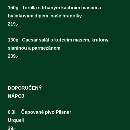
150g Tortilla s trhaným kachním masem a
bylinkovým dipem, naše hranolky
219,-
130g Caesar salát s kuřecím masem, krutony,
slaninou a parmezánem
239,-
DOPORUČENÝ
NÁPO
0,3l Čepované pivo Pilsner
Urque
29,-