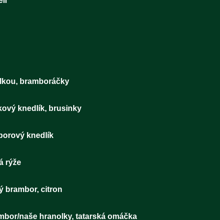
 pivo Pilsner Urquell 2
k sypaný cibulkou, bramboráčky 
etaně, houskový knedlík, brusinky 
čky, zelí, bramborový knedlík 1
 ptáček, jasmínová rýže 1
í řízek, vařený brambor, citron 1
ný brambor/naše hranolky, tatarská omáčka 1