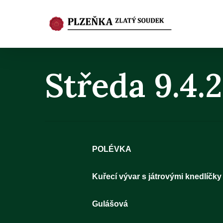
Skip
to
main
content
Středa 9.4.
POLÉVKA
Kuřecí vývar s játrovými knedlíčk
Gulá