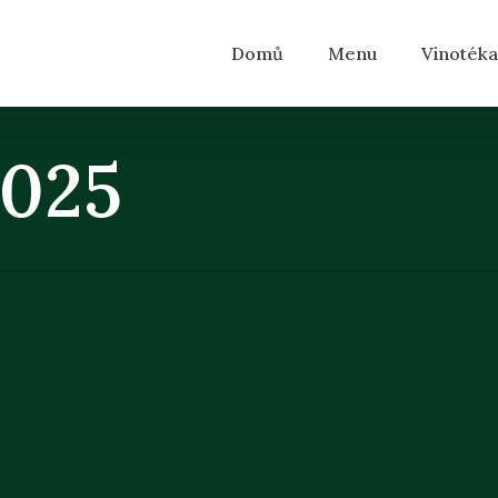
Domů
Menu
Vinotéka
2025
y
šová 49