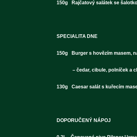
150g Rajčatový salátek
SPECIA
150g Burger s ho
– čedar, cibule, polníček a ch
130g Caesar salát s kuře
DOPORUČ