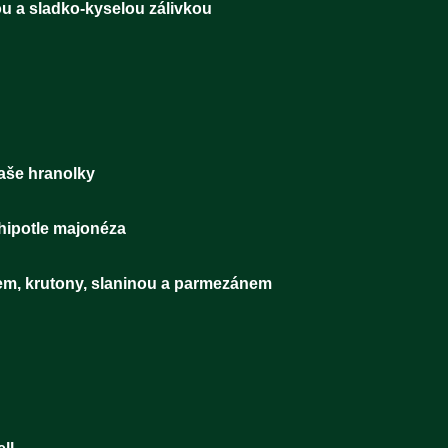
 se šalotkou a sladko-kyselou zálivkou 
LITA DNE
vězím masem, naše hranolky 2
ipotle majonéza
cím masem, krutony, slaninou a parmezánem 
ENÝ NÁPOJ