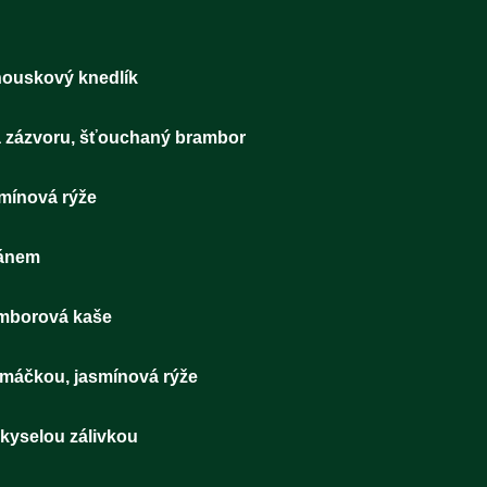
vězí pečeně, houskový knedlík 1
rkovice na zázvoru, šťouchaný brambor 
ecí nudličky, jasmínová rýže 1
glio olio s parmezánem 1
cí stripsy, bramborová kaše 1
 pepřovou omáčkou, jasmínová rýže 
tek se sladko-kyselou zálivkou 