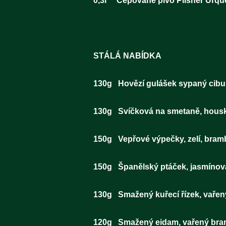
0,3l Čepované
STÁLÁ NABÍDKA
130g Hovězí guláše
130g Svíčková na sm
150g Vepřové výpe
150g Španělský
130g Smažený kuřec
120g Smažený eidam, vaře