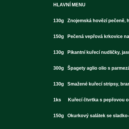
HLAVNÍ MENU
130g Znojemská ho
150g Pečená vepřová k
130g Pikantní kuř
300g Špagety a
130g Smažené kuře
1ks Kuřecí čtvrtka s
150g Okurkový salá